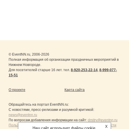
© EventNN.ru, 2006-2026
Полная информация об организации праздничных мероприятий в
Нижнем Новгороде.
Для посетителей старше 16 лет. тел.
8-920-253-22-14
,
8-999-077-
15-51
О проекте
Карта сайта
Обращайтесь на портал
EventNN.ru
:
С новостями, пресс-релизами и разумной критикой:
news@eventnn.ru
По вопросам добавления информации на сайт:
dmitry@eventnn.ru
Пользовательское Соглашение и политика конфиденциальности
X
Наш сайт использует файлы cookie.