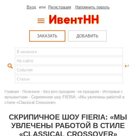
Вход
или
Регистрация
Напомнить пароль
ЗАКАЗАТЬ
ДОБАВИТЬ
-
-
-
Главная
Полезное
Без кого праздник - не праздник
Интервью с
- Скрипичное шоу FIERIA: «Мы увлечены работой в
музыкантами
стиле «Classical Crossover»
СКРИПИЧНОЕ ШОУ FIERIA: «МЫ
УВЛЕЧЕНЫ РАБОТОЙ В СТИЛЕ
«CLASSICAL CROSSOVER»