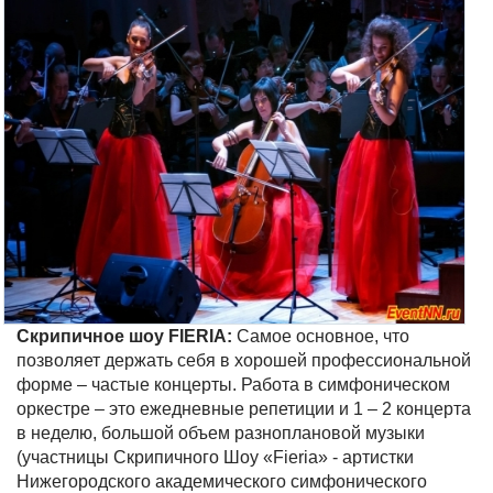
Скрипичное шоу FIERIA:
Самое основное, что
позволяет держать себя в хорошей профессиональной
форме – частые концерты. Работа в симфоническом
оркестре – это ежедневные репетиции и 1 – 2 концерта
в неделю, большой объем разноплановой музыки
(участницы Скрипичного Шоу «Fieria» - артистки
Нижегородского академического симфонического