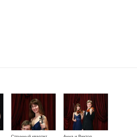
Струнный квартет
Анна и Виктор