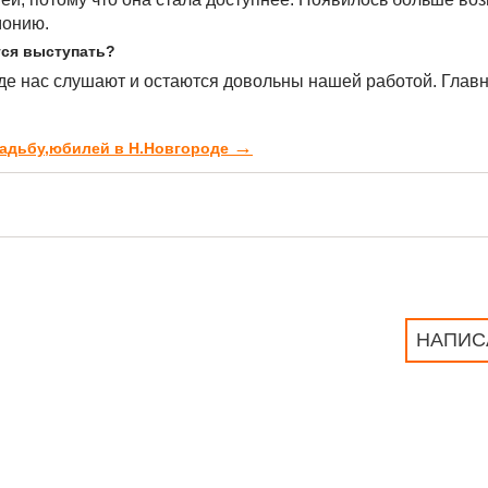
монию.
тся выступать?
где нас слушают и остаются довольны нашей работой. Главн
→
свадьбу,юбилей в Н.Новгороде
НАПИС