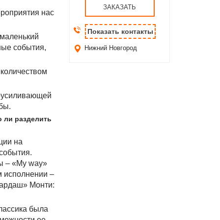
ЗАКАЗАТЬ
ероприятия нас
Показать контакты
 маленький
ные события,
Нижний Новгород
м количеством
коусиливающей
бы.
о ли разделить
ции на
 события.
ы – «My way»
м исполнении –
Чардаш» Монти:
классика была
зможности ее