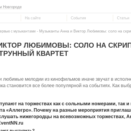
м Новгороде
- Музыканты Анна и Виктор Любимовы: соло на скри
ервью с музыкантами
ИКТОР ЛЮБИМОВЫ: СОЛО НА СКРИП
ТРУННЫЙ КВАРТЕТ
 любимые мелодии из кинофильмов иначе звучат в исполн
ка становится все более популярной на событиях. Как выб
тупают на торжествах как с сольными номерами, так и 
ртета «Аллегро». Почему на разные мероприятия пригла
слушать нижегородцы на всевозможных торжествах, А
EventNN.
ru
ашают выступить?