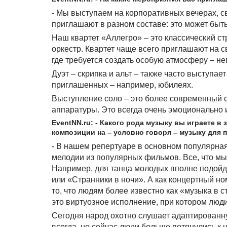
- Мы выступаем на корпоративных вечерах, с
приглашают в разном составе: это может быть к
Наш квартет «Аллегро» – это классический ст
оркестр. Квартет чаще всего приглашают на 
где требуется создать особую атмосферу – н
Дуэт – скрипка и альт – также часто выступа
приглашенных – например, юбилеях.
Выступление соло – это более современный 
аппаратуры. Это всегда очень эмоционально 
EventNN.ru: - Какого рода музыку вы играете в
композиции на – условно говоря – музыку для 
- В нашем репертуаре в основном популярная
мелодии из популярных фильмов. Все, что мы 
Например, для танца молодых вполне подойд
или «Странники в ночи». А как концертный н
то, что людям более известно как «музыка в
это виртуозное исполнение, при котором люд
Сегодня народ охотно слушает адаптированну
всегда, но сейчас люди больше потянулись к 