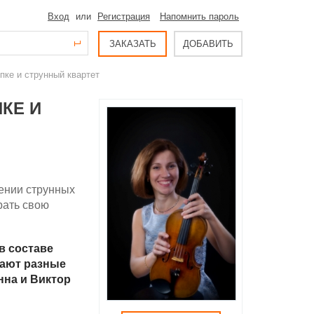
Вход
или
Регистрация
Напомнить пароль
ЗАКАЗАТЬ
ДОБАВИТЬ
пке и струнный квартет
КЕ И
ении струнных
рать свою
в составе
шают разные
нна и Виктор