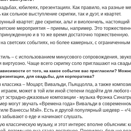
вадьбах, юбилеях, презентациях. Как правило, на разные м
ак сольное выступление скрипки, так и дуэт, и квартет.
рунный квартет: две скрипки, альт и виолончель, настоящий
светские мероприятия – приемы, например. Это торжествен
епринужденную и в то же время достаточно торжественную.
ет на светских событиях, но более камерных, с ограниченны
стиль – с использованием минусового сопровождения, зву
и виртуозно. Чаще всего скрипку соло приглашают на свадь
 зависимости от того, на какое событие вас пригласили? Можн
презентации, для свадьбы, для корпоратива?
 классика – Моцарт, Вивальди, Пьяццолла, а также компози
играем, может в той или иной степени подойти для любого
ут эстрадно-джазовые композиции - музыка Фрэнка Синатр
омер могут звучать «Времена года» Вивальди в современно
 стиле Ванессы Мэй». Есть и другой популярный шедевр – «
и забывают о еде и начинают слушать.
ю классическую музыку, и этот интерес вполне объясним: 
ней, потому что она стала доступнее. Появилось больше во