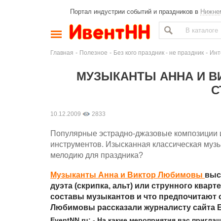
Портал индустрии событий и праздников в
Нижне
-
-
-
Главная
Полезное
Без кого праздник - не праздник
Инт
МУЗЫКАНТЫ АННА И В
С
10.12.2009
2833
Популярные эстрадно-джазовые композиции и
инструментов. Изысканная классическая музы
мелодию для праздника?
Музыканты Анна и Виктор Любимовы
выс
дуэта (скрипка, альт) или струнного ква
составы музыкантов и что предпочитают 
Любимовы рассказали журналисту сайта
EventNN.ru: - На какие мероприятия вас пригл