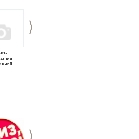
>
нты
Корпоративные
Фаер / световое
вания
мастер классы
шоу LORDOFF:
ивной
«Наши руки не для
«2021 порадовал
скуки!»
повышенным
спросом на шоу-
программы и на
спецэффекты»
>