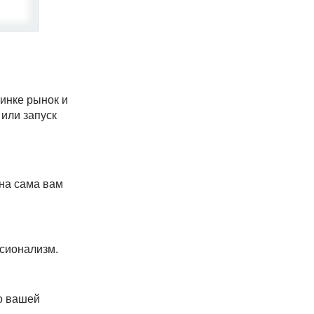
инке рынок и
 или запуск
Она сама вам
сионализм.
о вашей