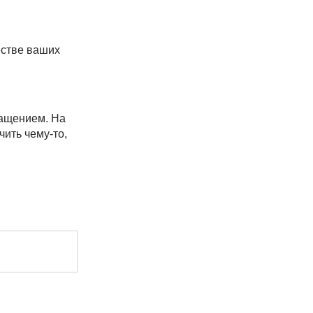
естве ваших
ращением. На
ить чему-то,