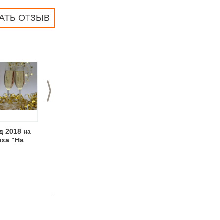
АТЬ ОТЗЫВ
>
д 2018 на
Готовь "сани"
Корпоративная
ыха "На
летом вместе с
высадка деревьев
"Экстримлэндом"!
на "Аллее Любви"
от "Острова
приключений"