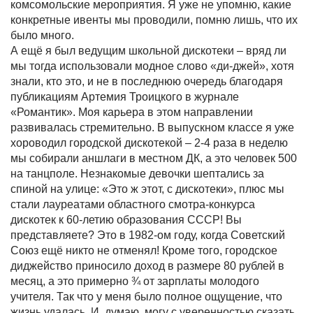
комсомольские мероприятия. Я уже не упомню, какие
конкретные ивенты мы проводили, помню лишь, что их
было много.
А ещё я был ведущим школьной дискотеки – вряд ли
мы тогда использовали модное слово «ди-джей», хотя
знали, кто это, и не в последнюю очередь благодаря
публикациям Артемия Троицкого в журнале
«Романтик». Моя карьера в этом направлении
развивалась стремительно. В выпускном классе я уже
хороводил городской дискотекой – 2-4 раза в неделю
мы собирали аншлаги в местном ДК, а это человек 500
на танцполе. Незнакомые девочки шептались за
спиной на улице: «Это ж этот, с дискотеки», плюс мы
стали лауреатами областного смотра-конкурса
дискотек к 60-летию образования СССР! Вы
представляете? Это в 1982-ом году, когда Советский
Союз ещё никто не отменял! Кроме того, городское
диджейство приносило доход в размере 80 рублей в
месяц, а это примерно ¾ от зарплаты молодого
учителя. Так что у меня было полное ощущение, что
жизнь удалась. И, думаю, могу с уверенностью сказать,