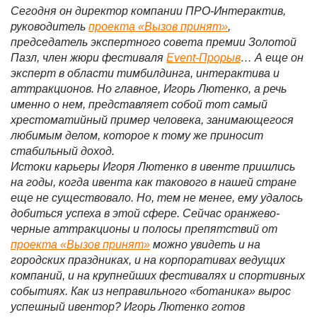
Сегодня он директор компании ПРО-Интерактив,
руководитель
проекта «Вызов принят»
,
председатель экспертного совета премии Золотой
Пазл, член жюри фестиваля
Event-Прорыв
… А еще он
эксперт в области тимбилдинга, интерактива и
аттракционов. Но главное, Игорь Лютенко, а речь
именно о нем, представляет собой тот самый
хрестоматийный пример человека, занимающегося
любимым делом, которое к тому же приносит
стабильный доход.
Истоки карьеры Игоря Лютенко в ивенте пришлись
на годы, когда ивента как такового в нашей стране
еще не существовало. Но, тем не менее, ему удалось
добиться успеха в этой сфере. Сейчас оранжево-
черные аттракционы и полосы препятствий от
проекта «Вызов принят»
можно увидеть и на
городских праздниках, и на корпоративах ведущих
компаний, и на крупнейших фестивалях и спортивных
событиях. Как из неправильного «ботаника» вырос
успешный ивентор? Игорь Лютенко готов