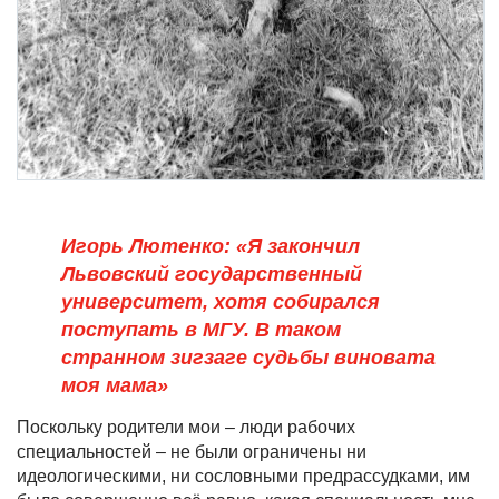
Игорь Лютенко: «Я закончил
Львовский государственный
университет, хотя собирался
поступать в МГУ. В таком
странном зигзаге судьбы виновата
моя мама»
Поскольку родители мои – люди рабочих
специальностей – не были ограничены ни
идеологическими, ни сословными предрассудками, им