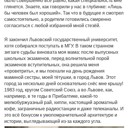
было совершенно всё равно, какая специальность мне
глянется. Знаете, как говорили у нас в глубинке: «Лишь
бы человек был хороший». Так что в будущее я смотрел
самостоятельно, а родители готовились смиренно
согласиться с любой избранной мной стезёй.
Я закончил Львовский государственный университет,
хотя собирался поступать в МГУ. В таком странном
зигзаге судьбы виновата моя мама: после выпускных
школьных экзаменов, перед волнительной порой
экзаменов вступительных, она решила меня
«проветрить», и мы поехали на день рождения
маминой сестры, моей тётушки, в город Львов. Этот
город за несколько дней основательно снёс мне крышу!
1983 год, кругом Советский Союз, а во Львове, как,
например, в те годы в Прибалтике, какой-то
мелкобуржуазный рай, хиппи, настоящий ароматный
кофе, заграничные радиостанции и даже телеканалы. И
это всё бонусом к умопомрачительной архитектуре и
истории, выглядывающей из-за каждого угла.