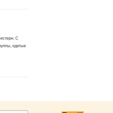
вестерн. С
руппы, одетые