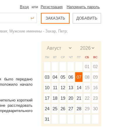
Вход
или
Регистрация
Напомнить пароль
ЗАКАЗАТЬ
ДОБАВИТЬ
мвая; Мужские именины - Захар, Петр;
ПН
ВТ
СР
ЧТ
ПТ
СБ
ВС
01
02
03
04
05
06
07
08
09
я было передано
 положило начало
10
11
12
13
14
15
16
17
18
19
20
21
22
23
нительно короткий
вне расследовать
24
25
26
27
28
29
30
 предварительного
31