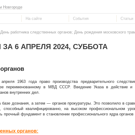
м Новгороде
 День работника следственных органов; День рождения московского тра
ЗА 6 АПРЕЛЯ 2024, СУББОТА
 органов
апреля 1963 года право производства предварительного следстви
нее переименованному в МВД СССР. Введение Указа в действие и
анов внутренних дел.
базе дознания, а затем — органов прокуратуры. Это позволило в срав
, способный квалифицированно, на высоком профессиональном уро
ть прочный фундамент в становлении профессионального ядра органов
венных органов: