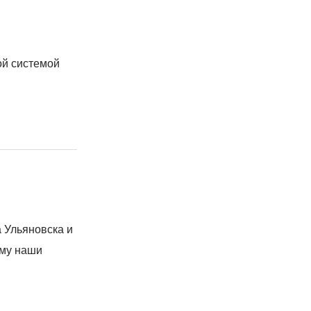
ой системой
а Ульяновска и
ому наши