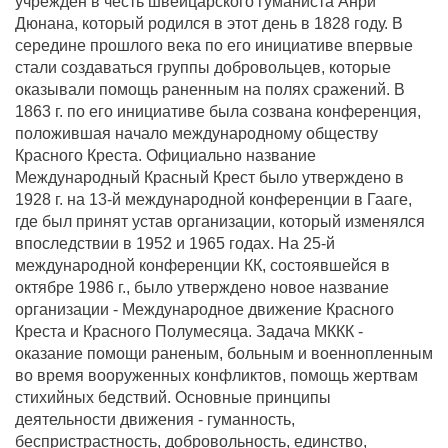
учрежден в честь швейцарского гуманиста Анри
Дюнана, который родился в этот день в 1828 году. В
середине прошлого века по его инициативе впервые
стали создаваться группы добровольцев, которые
оказывали помощь раненным на полях сражений. В
1863 г. по его инициативе была созвана конференция,
положившая начало международному обществу
Красного Креста. Официально название
Международный Красный Крест было утверждено в
1928 г. на 13-й международной конференции в Гааге,
где был принят устав организации, который изменялся
впоследствии в 1952 и 1965 годах. На 25-й
международной конференции КК, состоявшейся в
октябре 1986 г., было утверждено новое название
организации - Международное движение Красного
Креста и Красного Полумесяца. Задача МККК -
оказание помощи раненым, больным и военнопленным
во время вооруженных конфликтов, помощь жертвам
стихийных бедствий. Основные принципы
деятельности движения - гуманность,
беспристрастность, добровольность, единство,