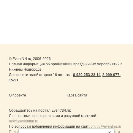
© EventNN.ru, 2006-2026
Полная информация об организации праздничных мероприятий в
Нижнем Новгороде.
Для посетителей старше 16 лет. тел.
8-920-253-22-14
,
8-999-077-
15-51
О проекте
Карта сайта
Обращайтесь на портал
EventNN.ru
:
С новостями, пресс-релизами и разумной критикой:
news@eventnn.ru
По вопросам добавления информации на сайт:
dmitry@eventnn.ru
Пользовательское Соглашение и политика конфиденциальности