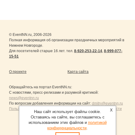
© EventNN.ru, 2006-2026
Полная информация об организации праздничных мероприятий в
Нижнем Новгороде.
Для посетителей старше 16 лет. тел.
8-920-253-22-14
,
8-999-077-
15-51
О проекте
Карта сайта
Обращайтесь на портал
EventNN.ru
:
С новостями, пресс-релизами и разумной критикой:
news@eventnn.ru
По вопросам добавления информации на сайт:
dmitry@eventnn.ru
Пользовательское Соглашение и политика конфиденциальности
X
Наш сайт использует файлы cookie.
Оставаясь на сайте, вы соглашаетесь с
использованием этих файлов и
политикой
конфиденциальности
.
Продвижение сайтов Санкт-Петербург