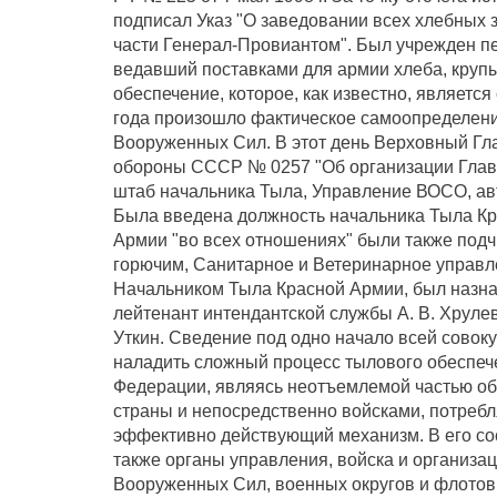
подписал Указ "О заведовании всех хлебных 
части Генерал-Провиантом". Был учрежден пе
ведавший поставками для армии хлеба, круп
обеспечение, которое, как известно, является
года произошло фактическое самоопределени
Вооруженных Сил. В этот день Верховный Гл
обороны СССР № 0257 "Об организации Главн
штаб начальника Тыла, Управление ВОСО, ав
Была введена должность начальника Тыла Кр
Армии "во всех отношениях" были также под
горючим, Санитарное и Ветеринарное управле
Начальником Тыла Красной Армии, был назн
лейтенант интендантской службы А. В. Хрулев
Уткин. Сведение под одно начало всей совок
наладить сложный процесс тылового обеспе
Федерации, являясь неотъемлемой частью об
страны и непосредственно войсками, потреб
эффективно действующий механизм. В его сос
также органы управления, войска и организа
Вооруженных Сил, военных округов и флотов,