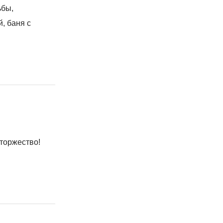
ьбы,
, баня с
торжество!