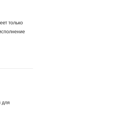
еет только
 исполнение
й для