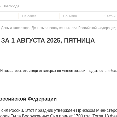
м Новгороде
5: День инкассатора; День тыла вооруженных сил Российской Федерации
ЗА 1 АВГУСТА 2025, ПЯТНИЦА
 Инкассаторы, это люди от которых во многом зависит надежность и без
оссийской Федерации
х сил России. Этот праздник утвержден Приказом Министер
истории Тыла Вооруженных Сил принят 1700 год. Тогда 18 фе