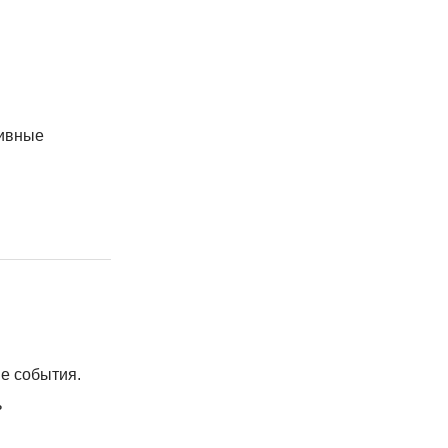
тивные
е события.
ь