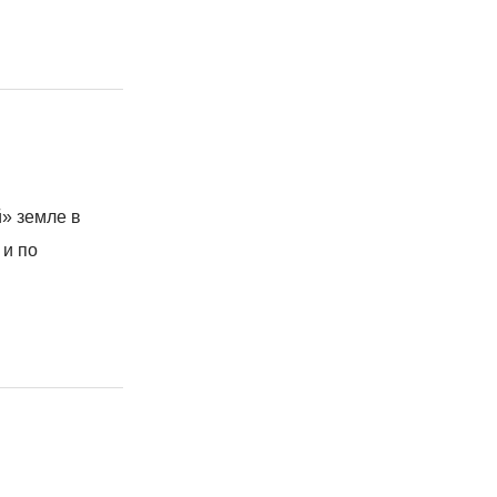
» земле в
 и по