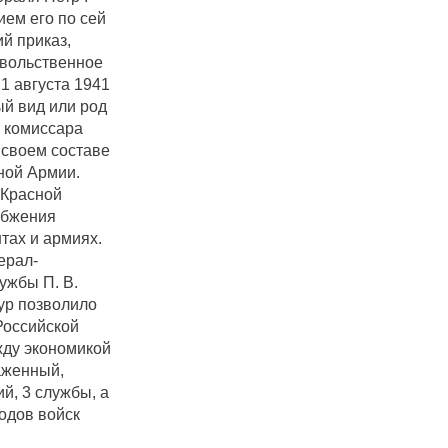
ем его по сей
й приказ,
овольственное
1 августа 1941
й вид или род
 комиссара
 своем составе
ной Армии.
 Красной
абжения
тах и армиях.
ерал-
ужбы П. В.
ур позволило
Российской
жду экономикой
аженный,
й, 3 службы, а
одов войск