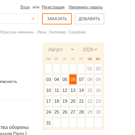
Вход
или
Регистрация
Напомнить пароль
ЗАКАЗАТЬ
ДОБАВИТЬ
; Мужские именины - Иван, Любомир, Серафим;
ПН
ВТ
СР
ЧТ
ПТ
СБ
ВС
01
02
03
04
05
06
07
08
09
опасность
10
11
12
13
14
15
16
17
18
19
20
21
22
23
24
25
26
27
28
29
30
31
ства обороны
враля Петр I