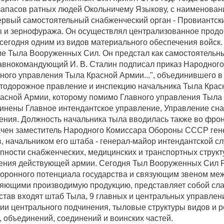
запасов ратных людей Окольничему Языкову, с наименовани
рвый самостоятельный снабженческий орган - Провиантски
ы и зернофуража. Он осуществлял централизованное прод
 сегодня одним из видов материального обеспечения войск. 
е Тыла Вооруженных Сил. Он предстал как самостоятельны
авнокомандующий И. В. Сталин подписал приказ Народного
ого управления Тыла Красной Армии...", объединившего в
тодорожное правление и инспекцию начальника Тыла Крас
асной Армии, которому помимо Главного управления Тыла
чинены Главное интендантское управление, Управление сн
ния. Должность начальника тыла вводилась также во фрон
ачен заместитель Народного Комиссара Обороны СССР ген
, начальником его штаба - генерал-майор интендантской сл
упности снабженческих, медицинских и транспортных структ
чения действующей армии. Сегодня Тыл Вооруженных Сил 
оронного потенциала государства и связующим звеном ме
ляющими производимую продукцию, представляет собой сл
тав входят штаб Тыла, 9 главных и центральных управлени
ции центрального подчинения, тыловые структуры видов и р
 объединений, соединений и воинских частей.