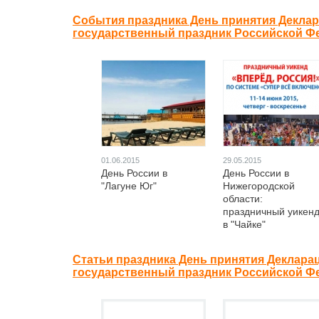
События праздника День принятия Деклар
государственный праздник Российской Ф
01.06.2015
29.05.2015
День России в
День России в
"Лагуне Юг"
Нижегородской
области:
праздничный уикен
в "Чайке"
Статьи праздника День принятия Деклара
государственный праздник Российской Ф