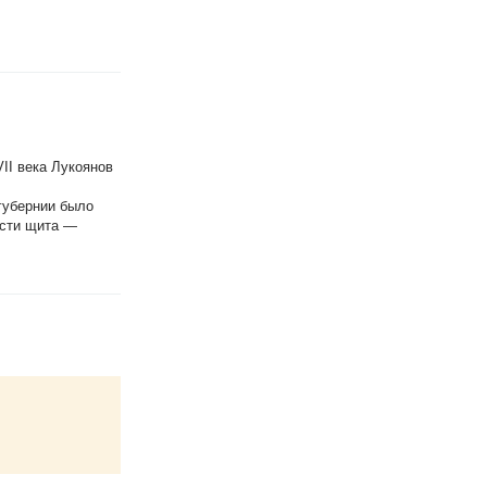
II века Лукоянов
губернии было
асти щита —