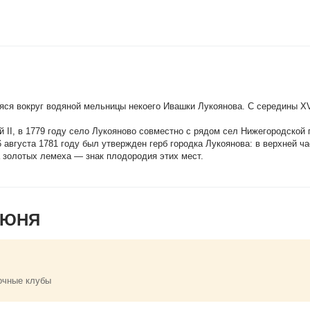
яся вокруг водяной мельницы некоего Ивашки Лукоянова. С середины XV
 II, в 1779 году село Лукояново совместно с рядом сел Нижегородской 
6 августа 1781 году был утвержден герб городка Лукоянова: в верхней ч
а золотых лемеха — знак плодородия этих мест.
ИЮНЯ
очные клубы