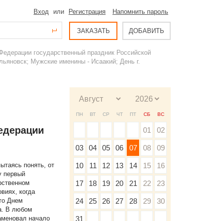
Вход
или
Регистрация
Напомнить пароль
ЗАКАЗАТЬ
ДОБАВИТЬ
 Федерации государственный праздник Российской
льяновск; Мужские именины - Исаакий; День г.
ПН
ВТ
СР
ЧТ
ПТ
СБ
ВС
едерации
01
02
03
04
05
06
07
08
09
ытаясь понять, от
10
11
12
13
14
15
16
у первый
рственном
17
18
19
20
21
22
23
виях, когда
то Днем
24
25
26
27
28
29
30
а. В любом
наменовал начало
31