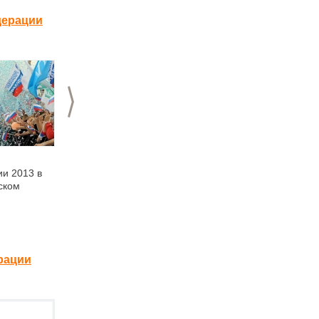
дерации
>
11.06.2013
11.06.2013
ии 2013 в
Развлекательная
Нижегородская
ском
программа в Парке
команда "Больших
Победы в День
танцев" выступит на
России
Дне России в Нижнем
Новгороде
рации