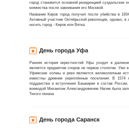
город становится основной резиденцией суздальских 
княжества после завоевания его Москвой.
Название Киров город получил после убийства в 1934
Активный участник Октябрьской революции, однако, в 
носить город - Киров или Вятка.
День города Уфа
Ранняя история окрестностей Уфы уходит в далекое
является предметом споров не первое столетие. Уже в
Уфимские холмы и реки являются великолепным ест
известны древние укреплённые поселения. В 1574 
подданства и вступления Башкирии в состав России,
воеводой Михаилом Александровичем Нагим была залож
Тихого океана
День города Саранск