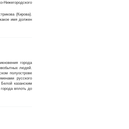
ко-Нижегородского
трикова (Кирова).
 какое имя должен
икновения города
ервобытных людей.
ском полуострове
еменами русского
 Белой казанским
 города вплоть до