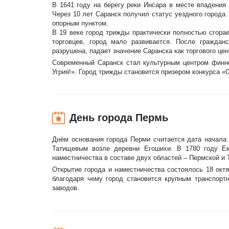
В 1641 году на берегу реки Инсара в месте впадения
Через 10 лет Саранск получил статус уездного города.
опорным пунктом.
В 19 веке город трижды практически полностью сгора
торговцев, город мало развивается. После граждан
разрушена, падает значение Саранска как торгового цен
Современный Саранск стал культурным центром финн
Угрия!». Город трижды становится призером конкурса «
День города Пермь
Днём основания города Перми считается дата начала 
Татищевым возле деревни Егошихи. В 1780 году Ек
наместничества в составе двух областей – Пермской и 
Открытие города и наместничества состоялось 18 октя
благодаря чему город становится крупным транспор
заводов.