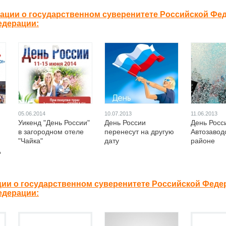
ации о государственном суверенитете Российской Фе
едерации:
05.06.2014
10.07.2013
11.06.2013
Уикенд "День России"
День России
День Росс
в загородном отеле
перенесут на другую
Автозавод
"Чайка"
дату
районе
д
ции о государственном суверенитете Российской Феде
едерации: