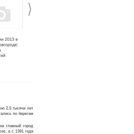
>
10.06.2013
09.06.2012
ии 2013 в
Чем удивит
День России- 2012 в
вгороде:
нижегородцев День
Нижнем Новгороде
а
России 2013?
(программа
тий
мероприятий)
но 2,5 тысячи лет
гались по берегам
на главный город
зе, а с 1391 года