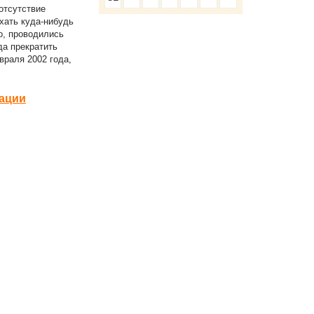
отсутствие
хать куда-нибудь
о, проводились
да прекратить
враля 2002 года,
рации