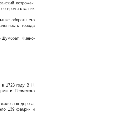
ранский острожек.
гое время стал их
льшие обороты его
шленность города
«Шумбрат, Финно-
 в 1723 году В.Н.
ерми и Пермского
 железная дорога,
ало 139 фабрик и