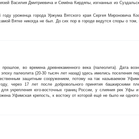
князей Василия Дмитриевича и Семёна Кирдяпы, изгнанных из Суздальс
 году уроженца города Уржума Вятского края Сергея Мироновича Кос
самой Вятке никогда не был. До сих пор в городе ведутся споры о том,
 прошлое, во времена древнекаменного века (палеолита). Дата возн
 эпоху палеолита (20-30 тысяч лет назад) здесь имелись поселения п
ественным защитным сооружением, потому на так называемом Уфим
году, через 17 лет после добровольного принятия башкирскими пл
 для укрепления юго-восточных границ России, у слияния рек Уфы и
ена Уфимская крепость, к востоку от которой ещё не было ни одного