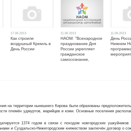
17.06.2013
11.06.2013
11.06.2013
Как строили
НАОМ: "Всенародное
День Росс
воздушный Кремль в
празднование Дня
Нижнем Но
День России
России укрепляет
программ
гражданское
мероприя
самосознание,
необходимое
обществу для
успешного развития"
ения на территории нынешнего Кирова были образованы предположитель
ости племён удмуртов, марийцев и коми. Основные поселения распола
датируется 1374 годом в связи с походом новгородских ушкуйников 
анами и Суздальско-Нижегородским княжеством заключён договор о сою