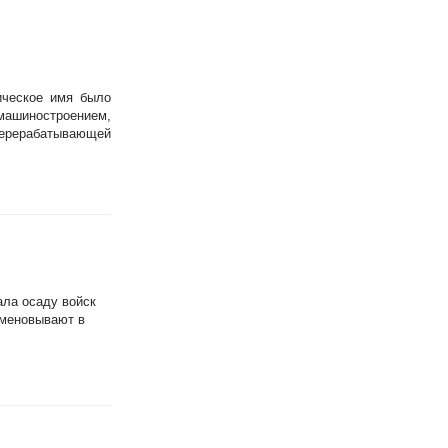
ическое имя было
машиностроением,
перерабатывающей
ала осаду войск
именовывают в