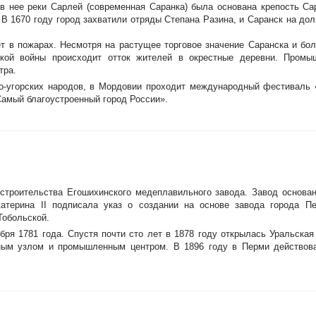
 в нее реки Сарлей (современная Саранка) была основана крепость Са
 В 1670 году город захватили отряды Степана Разина, и Саранск на дол
ет в пожарах. Несмотря на растущее торговое значение Саранска и бо
ской войны происходит отток жителей в окрестные деревни. Промы
тра.
о-угорских народов, в Мордовии проходит международный фестиваль 
Самый благоустроенный город России».
строительства Егошихинского медеплавильного завода. Завод основан
атерина II подписала указ о создании на основе завода города П
Тобольской.
бря 1781 года. Спустя почти сто лет в 1878 году открылась Уральская
тным узлом и промышленным центром. В 1896 году в Перми действов