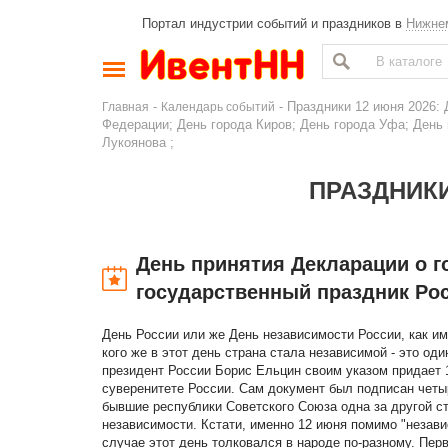
Портал индустрии событий и праздников в
Нижне
-
- Праздники 12 июня 2026:
Главная
Календарь событий
Федерации; День города Киров; День города Уфа; День 
Лукоянова ;
ПРАЗДНИКИ
День принятия Декларации о 
государственный праздник Ро
День России или же День независимости России, как им
кого же в этот день страна стала независимой - это од
президент России Борис Ельцин своим указом придает 
суверенитете России. Сам документ был подписан четы
бывшие республики Советского Союза одна за другой с
независимости. Кстати, именно 12 июня помимо "незав
случае этот день толковался в народе по-разному. Пер