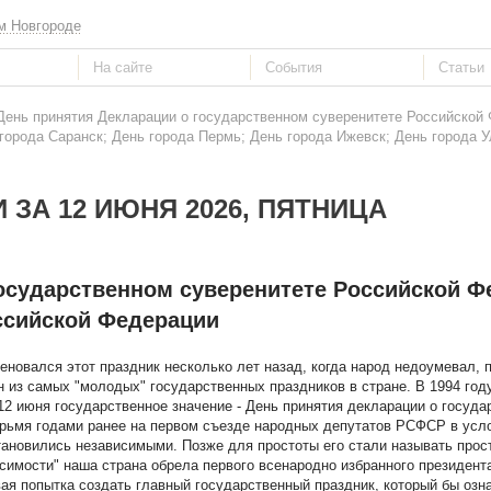
м Новгороде
 День принятия Декларации о государственном суверенитете Российской
города Саранск; День города Пермь; День города Ижевск; День города У
 ЗА 12 ИЮНЯ 2026, ПЯТНИЦА
государственном суверенитете Российской Ф
ссийской Федерации
еновался этот праздник несколько лет назад, когда народ недоумевал, п
ин из самых "молодых" государственных праздников в стране. В 1994 год
12 июня государственное значение - День принятия декларации о госуда
рьмя годами ранее на первом съезде народных депутатов РСФСР в усло
тановились независимыми. Позже для простоты его стали называть прос
исимости" наша страна обрела первого всенародно избранного президент
вая попытка создать главный государственный праздник, который бы оз