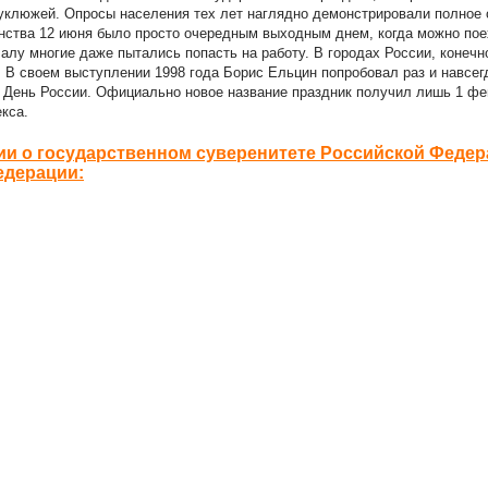
еуклюжей. Опросы населения тех лет наглядно демонстрировали полное 
инства 12 июня было просто очередным выходным днем, когда можно пое
чалу многие даже пытались попасть на работу. В городах России, конечн
 В своем выступлении 1998 года Борис Ельцин попробовал раз и навсег
к День России. Официально новое название праздник получил лишь 1 фе
кса.
ии о государственном суверенитете Российской Феде
едерации: