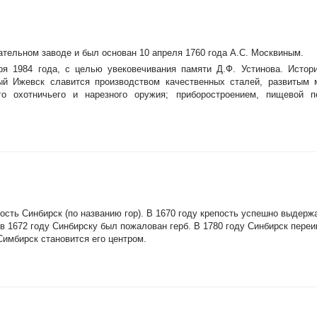
тельном заводе и был основан 10 апреля 1760 года А.С. Москвиным.
ря 1984 года, с целью увековечивания памяти Д.Ф. Устинова. Истор
й Ижевск славится производством качественных сталей, развитым 
ого охотничьего и нарезного оружия; приборостроением, пищевой 
пость Синбирск (по названию гор). В 1670 году крепость успешно выдерж
 в 1672 году Синбирску был пожалован герб. В 1780 году Синбирск пере
Симбирск становится его центром.