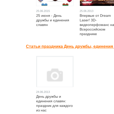
25.06.2015
25.06.2013
25 июня - День
Впервые от Dream
дружбы и единения
Laser! 3D-
славян
видеоперфоманс н
Всероссийском
празднике
выпускников
Статьи праздника День дружбы, единения 
24.06.2013
День дружбы и
единения славян:
праздник для каждого
из нас