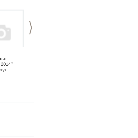
>
06.06.2014
28.06.2012
тоит
Выпускной вечер
Выпускной в
 2014?
2014 в Нижнем
Нижегородском
ут...
Новгороде:
кадетском корпусе
инструкция по
организации от
EventNN.ru