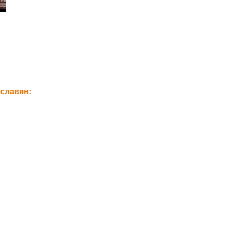
а
славян: