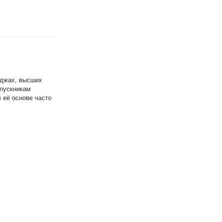
еджах, высших
ыпускникам
 её основе часто