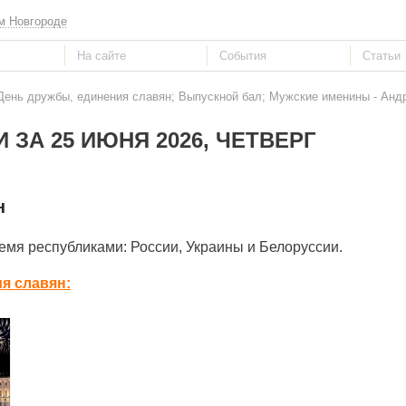
м Новгороде
День дружбы, единения славян; Выпускной бал; Мужские именины - Андр
 ЗА 25 ИЮНЯ 2026, ЧЕТВЕРГ
н
емя республиками: России, Украины и Белоруссии.
я славян: