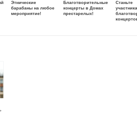
ый
Этнические
Благотворительные
Станьте
барабаны на любое
концерты в Домах
участник
мероприятие!
престарелых!
благотво
концерто
ь