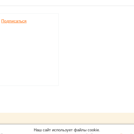
Подписаться
Обращайтесь на портал
Eve
О проекте
Наш сайт использует файлы cookie.
в Нижнем Новгороде.
С новостями, пресс-релизам