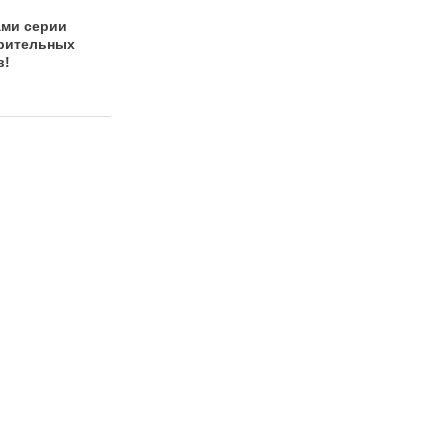
Василий Живой:
День рождения
ами серии
этнические
Клуба C.O.C.S: я
рительных
барабаны на
расскажу, как это
в!
мероприятие без
было!
фиксированной
оплаты!