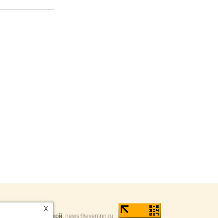
ntNN.ru
:
X
и и разумной критикой:
news@eventnn.ru