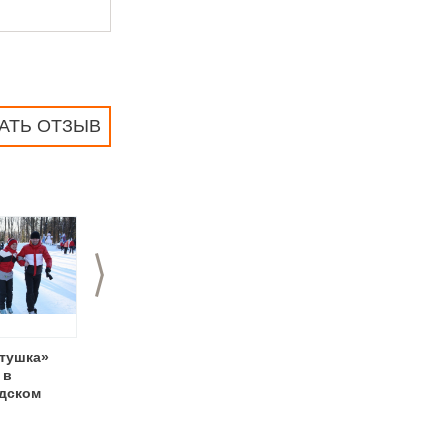
АТЬ ОТЗЫВ
>
атушка»
Фестиваль «Играй,
Новогодняя ночь в
 в
гармошка! Пой,
Автозаводском
дском
душа!» в
парке
Автозаводском
парке