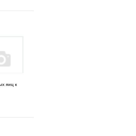
ых яиц к