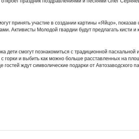
 откроет праздник поздравлениями и песнями Олег Серняев
огут принять участие в создании картины «Яйцо», показав 
ми. Активисты Молодой гвардии будут предлагать кисти и 
ка дети смогут познакомиться с традиционной пасхальной и
о с горки и выбить как можно больше расставленных на пло
ще гостей ждут символические подарки от Автозаводского п