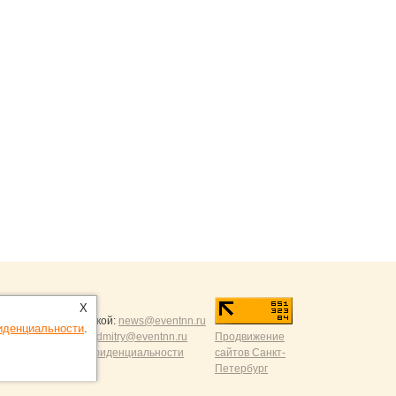
ntNN.ru
:
X
и и разумной критикой:
news@eventnn.ru
иденциальности
.
формации на сайт:
dmitry@eventnn.ru
Продвижение
ие и политика конфиденциальности
сайтов Санкт-
Петербург