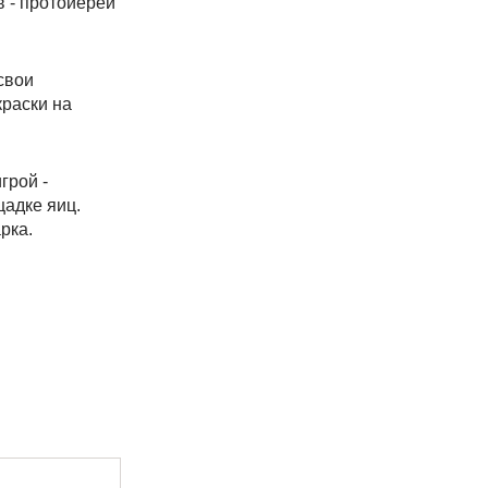
 - протоиерей
свои
краски на
грой -
щадке яиц.
арка.