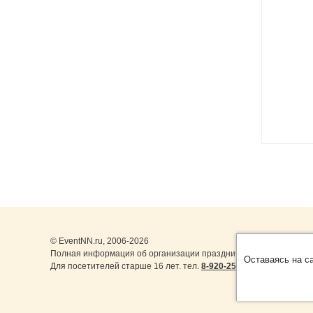
© EventNN.ru, 2006-2026
Полная информация об организации праздничных мероприятий 
Оставаясь на с
Для посетителей старше 16 лет. тел.
8-920-253-22-14
,
8-999-077