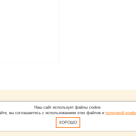
Обращайтесь на портал
Eve
О проекте
Наш сайт использует файлы cookie.
в Нижнем Новгороде.
С новостями, пресс-релизам
айте, вы соглашаетесь с использованием этих файлов и
политикой конф
Карта сайта
-15-51
По вопросам добавления ин
Пользовательское Соглашен
ХОРОШО