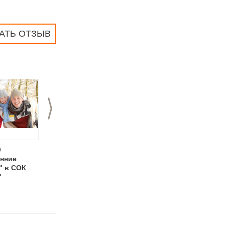
АТЬ ОТЗЫВ
>
9
07.03.2019
22.02.2019
енние
Программа на 8
Программа на День
" в СОК
марта в СОК
защитника
"
"Мирный"
Отечества "Папа
может" в СОК
"Мирный"