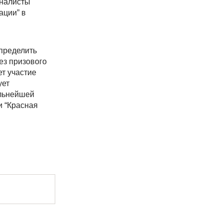
иналисты
ации” в
определить
ез призового
ет участие
ует
альнейшей
и “Красная