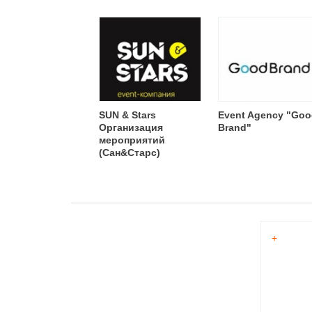
SUN & Stars
Event Agency "Go
Организация
Brand"
мероприятий
(Сан&Старс)
+