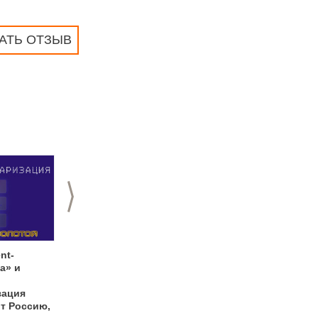
АТЬ ОТЗЫВ
>
nt-
7 лет. История
День event-
а» и
продолжается…
менеджера -2010 в
Москве
зация
т Россию,