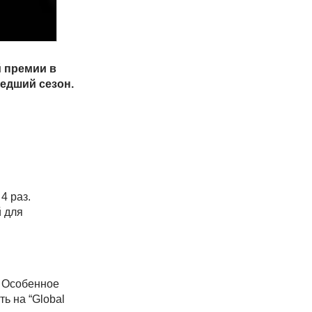
й премии в
шедший сезон.
4 раз.
й для
. Особенное
ь на “Global