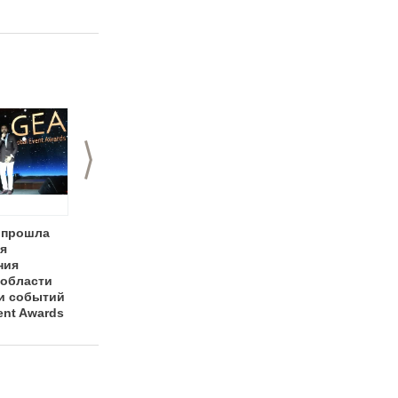
сию
>
 прошла
"Золотой пазл
Церемония
я
2014": интервью с
вручения премии
ния
участниками,
"Золотой пазл
 области
организаторами и
2014": шоу
и событий
партнерами проекта
продолжается!
ent Awards