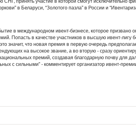
 СНГ, принять участие в которой смогут исключительно ф
ркови” в Беларуси, “Золотого пазла” в России и “Ивентариз
 событие в международном ивент-бизнесе, которое призвано 
ий. Попасть в качестве участников в высшую ивент-лигу б
то значит, что новая премия в первую очередь предполага
ендующих на высокое звание, а во вторую - сразу ориентир
национальных премий, создавая благодарную почву для д
ьных с сильными” - комментирует организатор ивент-преми