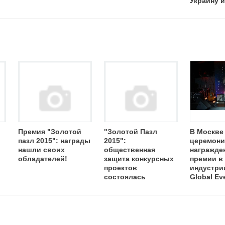
Украину и
Белорус
Премия "Золотой
"Золотой Пазл
В Москве
пазл 2015": награды
2015":
церемони
нашли своих
общественная
награжде
обладателей!
защита конкурсных
премии в
проектов
индустри
состоялась
Global Ev