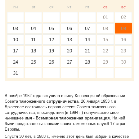
ПН
ВТ
СР
ЧТ
ПТ
СБ
ВС
01
02
03
04
05
06
07
08
09
10
11
12
13
14
15
16
17
18
19
20
21
22
23
24
25
26
27
28
29
30
31
В ноябре 1952 года вступила в силу Конвенция об образовании
Совета
таможенного сотрудничества
. 26 января 1953 г. в
Брюсселе состоялась первая сессия Совета таможенного
сотрудничества, впоследствии (в 1994 г.) получившего свое
нынешнее имя -
Всемирная таможенная организация
. На ней
были представлены главами своих таможенных служб 17 стран
Европы.
Спустя 30 лет, в 1983 г., именно этот день был избран в качестве