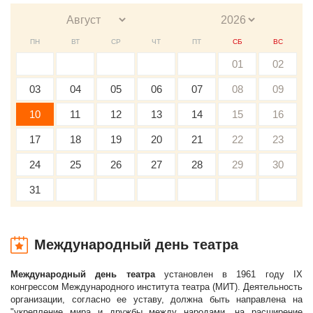
ПН
ВТ
СР
ЧТ
ПТ
СБ
ВС
01
02
03
04
05
06
07
08
09
10
11
12
13
14
15
16
17
18
19
20
21
22
23
24
25
26
27
28
29
30
31
Международный день театра
Международный день театра
установлен в 1961 году IX
конгрессом Международного института театра (МИТ). Деятельность
организации, согласно ее уставу, должна быть направлена на
"укрепление мира и дружбы между народами, на расширение