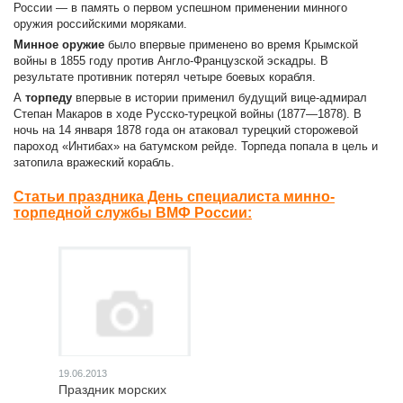
России — в память о первом успешном применении минного
оружия российскими моряками.
Минное оружие
было впервые применено во время Крымской
войны в 1855 году против Англо-Французской эскадры. В
результате противник потерял четыре боевых корабля.
А
торпеду
впервые в истории применил будущий вице-адмирал
Степан Макаров в ходе Русско-турецкой войны (1877—1878). В
ночь на 14 января 1878 года он атаковал турецкий сторожевой
пароход «Интибах» на батумском рейде. Торпеда попала в цель и
затопила вражеский корабль.
Статьи праздника День специалиста минно-
торпедной службы ВМФ России:
19.06.2013
Праздник морских