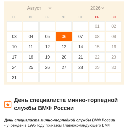
ПН
ВТ
СР
ЧТ
ПТ
СБ
ВС
01
02
03
04
05
06
07
08
09
10
11
12
13
14
15
16
17
18
19
20
21
22
23
24
25
26
27
28
29
30
31
День специалиста минно-торпедной
службы ВМФ России
День специалиста минно-торпедной службы ВМФ России
- учрежден в 1996 году приказом Главнокомандующего ВМФ