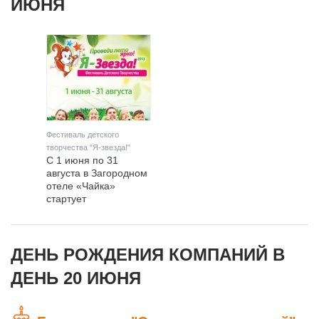
ИЮНЯ
Фестиваль детского
творчества "Я-звезда!"
С 1 июня по 31
августа в Загородном
отеле «Чайка»
стартует
увлекательная
анимационная
программа летнего
отдыха для детей от
ДЕНЬ РОЖДЕНИЯ КОМПАНИЙ В
5 до 14 лет!
ДЕНЬ 20 ИЮНЯ