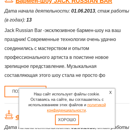
Бармен-шоу JACK RUSSIAN BAR
Дата начала деятельности:
01.06.2013
, стаж работы
(в годах):
13
Jack Russian Bar -эксклюзивное бармен-шоу на ваш
праздник! Современные технологии очень удачно
соединились с мастерством и опытом
профессионального артиста в поистине новое
зрелищное представление. Музыкальная
составляющая этого шоу стала не просто фо
ПОЗДРАВИТЬ
X
Наш сайт использует файлы cookie.
Оставаясь на сайте, вы соглашаетесь с
использованием этих файлов и
политикой
конфиденциальности
.
Флейтистка Анастасия Старцева
ХОРОШО
Дата начала деятельности:
01.06.2018
, стаж работы