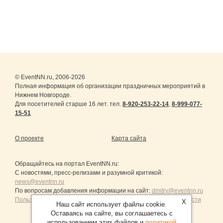
© EventNN.ru, 2006-2026
Полная информация об организации праздничных мероприятий в
Нижнем Новгороде.
Для посетителей старше 16 лет. тел.
8-920-253-22-14
,
8-999-077-
15-51
О проекте
Карта сайта
Обращайтесь на портал
EventNN.ru
:
С новостями, пресс-релизами и разумной критикой:
news@eventnn.ru
По вопросам добавления информации на сайт:
dmitry@eventnn.ru
Пользовательское Соглашение и политика конфиденциальности
X
Наш сайт использует файлы cookie.
Оставаясь на сайте, вы соглашаетесь с
использованием этих файлов и
политикой