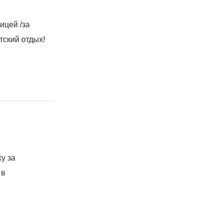
ицей /за
тский отдых!
у за
 в