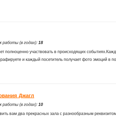
ж работы (в годах):
18
яет полноценно участвовать в происходящих событиях.Кажд
рафируете и каждый посетитель получает фото эмоций в по
ования Джагл
ж работы (в годах):
10
вить вам два прекрасных зала с разнообразным реквизито