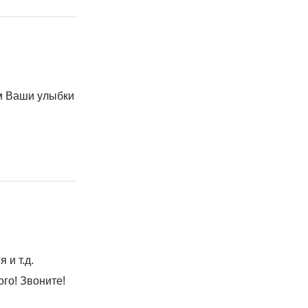
им Ваши улыбки
 и т.д.
го! Звоните!