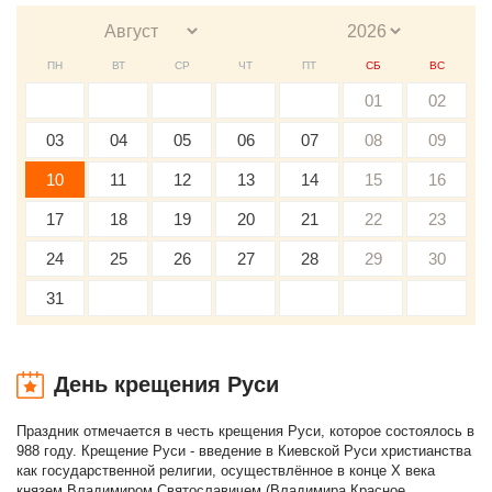
ПН
ВТ
СР
ЧТ
ПТ
СБ
ВС
01
02
03
04
05
06
07
08
09
10
11
12
13
14
15
16
17
18
19
20
21
22
23
24
25
26
27
28
29
30
31
День крещения Руси
Праздник отмечается в честь крещения Руси, которое состоялось в
988 году. Крещение Руси - введение в Киевской Руси христианства
как государственной религии, осуществлённое в конце X века
князем Владимиром Святославичем (Владимира Красное