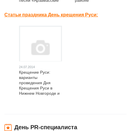
песни «Арзамасские
районе
купола» в
Нижегородской
Статьи праздника День крещения Руси:
области
24.07.2014
Крещение Руси:
варианты
проведения Дня
Крещения Руси в
Нижнем Новгороде и
области
День PR-специалиста