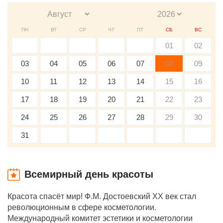
ПН
ВТ
СР
ЧТ
ПТ
СБ
ВС
01
02
03
04
05
06
07
08
09
10
11
12
13
14
15
16
17
18
19
20
21
22
23
24
25
26
27
28
29
30
31
Всемирный день красоты
Красота спасёт мир! Ф.М. Достоевский XX век стал
революционным в сфере косметологии.
Международный комитет эстетики и косметологии