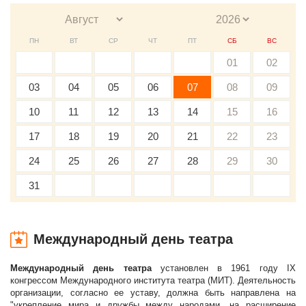
ПН
ВТ
СР
ЧТ
ПТ
СБ
ВС
01
02
03
04
05
06
07
08
09
10
11
12
13
14
15
16
17
18
19
20
21
22
23
24
25
26
27
28
29
30
31
Международный день театра
Международный день театра
установлен в 1961 году IX
конгрессом Международного института театра (МИТ). Деятельность
организации, согласно ее уставу, должна быть направлена на
"укрепление мира и дружбы между народами, на расширение