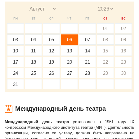
ПН
ВТ
СР
ЧТ
ПТ
СБ
ВС
01
02
03
04
05
06
07
08
09
10
11
12
13
14
15
16
17
18
19
20
21
22
23
24
25
26
27
28
29
30
31
Международный день театра
Международный день театра
установлен в 1961 году IX
конгрессом Международного института театра (МИТ). Деятельность
организации, согласно ее уставу, должна быть направлена на
"укрепление мира и дружбы между народами, на расширение