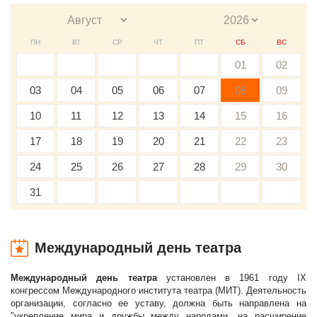
ПН
ВТ
СР
ЧТ
ПТ
СБ
ВС
01
02
03
04
05
06
07
08
09
10
11
12
13
14
15
16
17
18
19
20
21
22
23
24
25
26
27
28
29
30
31
Международный день театра
Международный день театра
установлен в 1961 году IX
конгрессом Международного института театра (МИТ). Деятельность
организации, согласно ее уставу, должна быть направлена на
"укрепление мира и дружбы между народами, на расширение