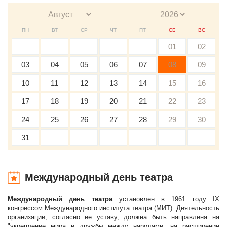
ПН
ВТ
СР
ЧТ
ПТ
СБ
ВС
01
02
03
04
05
06
07
08
09
10
11
12
13
14
15
16
17
18
19
20
21
22
23
24
25
26
27
28
29
30
31
Международный день театра
Международный день театра
установлен в 1961 году IX
конгрессом Международного института театра (МИТ). Деятельность
организации, согласно ее уставу, должна быть направлена на
"укрепление мира и дружбы между народами, на расширение