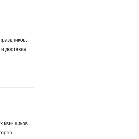
праздников,
 и доставка
х квн-щиков
торов