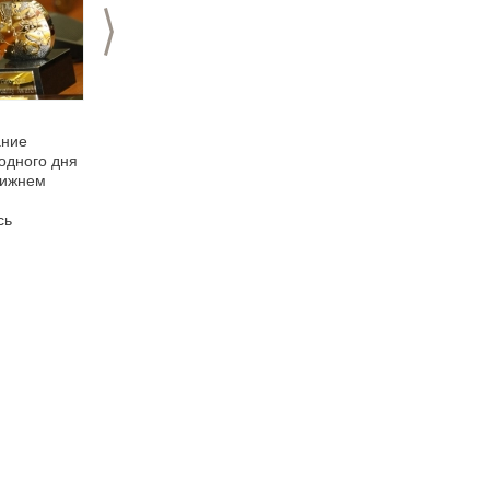
>
27.03.2014
26.03.2012
ание
Юные нижегородские
Вручение
одного дня
актеры отметят
театральной премии
Нижнем
Международный день
театра
сь
м
ональной