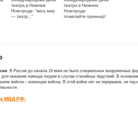
театра в Нижнем
театра в Нижнем
м
Новгороде: "весь мир
Новгороде:
— театр..."
пожелайте премьер!
Ф
ссии
. В России до начала 19 века не было специальных вооруженных ф
, для оказания помощи людям в случае стихийных бедствий. В основно
енние войска – воюющие войска. В этой войне нет ни перерывов, ни пауз
пасности.
ск МВД РФ: