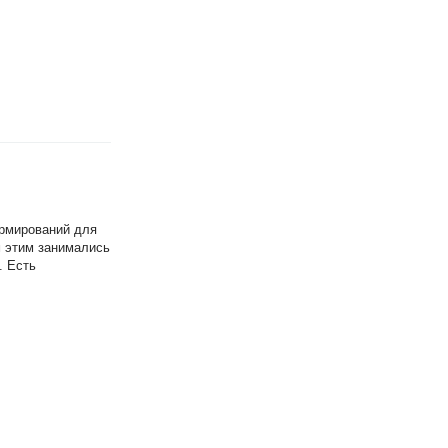
ормирований для
м этим занимались
. Есть