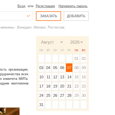
Вход
или
Регистрация
Напомнить пароль
ЗАКАЗАТЬ
ДОБАВИТЬ
именины - Венедикт, Михаил, Ростислав;
ПН
ВТ
СР
ЧТ
ПТ
СБ
ВС
01
02
03
04
05
06
07
08
09
сть организации,
трудничества всех
10
11
12
13
14
15
16
о комитета МИТа.
аздник миллионов
17
18
19
20
21
22
23
24
25
26
27
28
29
30
31