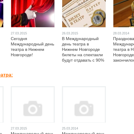
27.03.2015
26.03.2015
28.03.2014
Сегодня
В Международный
Празднов
Международный день
день театра в
Междунар
театра в Нижнем
Нижнем Новгороде
театра в 
Новгороде!
билеты на спектакли
Новгороде
будут отдавать с 90%
закончило
скидкой
вручение
професси
атра:
премии
27.03.2015
25.03.2014
нь
Международный день
Международный день