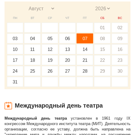
ПН
ВТ
СР
ЧТ
ПТ
СБ
ВС
01
02
03
04
05
06
07
08
09
10
11
12
13
14
15
16
17
18
19
20
21
22
23
24
25
26
27
28
29
30
31
Международный день театра
Международный день театра
установлен в 1961 году IX
конгрессом Международного института театра (МИТ). Деятельность
организации, согласно ее уставу, должна быть направлена на
"укрепление мира и дружбы между народами, на расширение