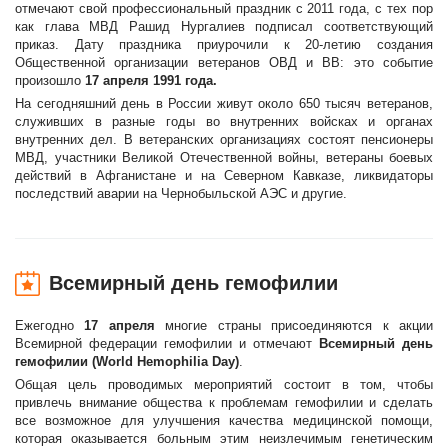
отмечают свой профессиональный праздник с 2011 года, с тех пор
как глава МВД Рашид Нургалиев подписал соответствующий
приказ. Дату праздника приурочили к 20-летию создания
Общественной организации ветеранов ОВД и ВВ: это событие
произошло
17 апреля 1991 года.
На сегодняшний день в России живут около 650 тысяч ветеранов,
служивших в разные годы во внутренних войсках и органах
внутренних дел. В ветеранских организациях состоят пенсионеры
МВД, участники Великой Отечественной войны, ветераны боевых
действий в Афганистане и на Северном Кавказе, ликвидаторы
последствий аварии на Чернобыльской АЭС и другие.
Всемирный день гемофилии
Ежегодно
17 апреля
многие страны присоединяются к акции
Всемирной федерации гемофилии и отмечают
Всемирный день
гемофилии (World Hemophilia Day)
.
Общая цель проводимых мероприятий состоит в том, чтобы
привлечь внимание общества к проблемам гемофилии и сделать
все возможное для улучшения качества медицинской помощи,
которая оказывается больным этим неизлечимым генетическим