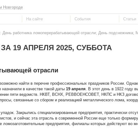
м Новгороде
5: День работника ломоперерабатывающей отрасли; День подснежника;
ЗА 19 АПРЕЛЯ 2025, СУББОТА
атывающей отрасли
возможно найти в перечне профессиональных праздников России. Однак
 назначили в качестве такой даты
19 апреля
. В этот день в 1922 году 
шении пяти ведомств. НКВТ, ВСНХ, РЕВВОЕНСОВЕТ, НКПС и НКЗ догово
опросы, связанные со сбором и реализацией металлического лома, коор
упадок. Закрылись специализированные предприятия, практически отсу
листов, и сейчас эта отрасль в современной России еще только формиру
е ломозаготовительные предприятия, филиалы которых действуют во мн