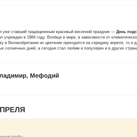
ся уже ставший традиционным красивый весенний праздник —
День подс
ыл учрежден в 1984 году. Вообще в мире, в зависимости от климатическо
ку в Великобритании их цветение приходится на середину апреля, то и 
х солнечных дней, а сегодня стал любим и популярен и в других стран
Владимир, Мефодий
АПРЕЛЯ
очные клубы