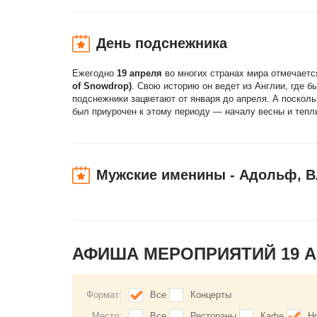
День подснежника
Ежегодно
19 апреля
во многих странах мира отмечает
of Snowdrop)
. Свою историю он ведет из Англии, где б
подснежники зацветают от января до апреля. А посколь
был приурочен к этому периоду — началу весны и теплы
Мужские именины - Адольф, 
АФИША МЕРОПРИЯТИЙ 19 
Формат:
Все
Концерты
Место:
Все
Рестораны
Кафе
Н