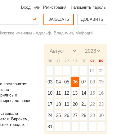
Вход
или
Регистрация
Напомнить пароль
ЗАКАЗАТЬ
ДОБАВИТЬ
 Мужские именины - Адольф, Владимир, Мефодий;
ПН
ВТ
СР
ЧТ
ПТ
СБ
ВС
01
02
03
04
05
06
07
08
09
о предприятия,
вышло
10
11
12
13
14
15
16
рились о
динировала новая
17
18
19
20
21
22
23
тствовала
24
25
26
27
28
29
30
ется. Впрочем,
огих городах
31