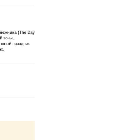
нежника (The Day
й зоны,
данный праздник
ах.