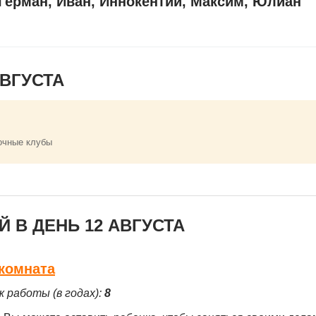
Герман, Иван, Иннокентий, Максим, Юлиан
ВГУСТА
очные клубы
 В ДЕНЬ 12 АВГУСТА
 комната
ж работы (в годах):
8