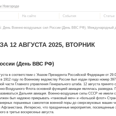
м Новгороде
25: День Военно-воздушных сил России (День ВВС РФ); Международный 
ЗА 12 АВГУСТА 2025, ВТОРНИК
оссии (День ВВС РФ)
уста в соответствии с Указом Президента Российской Федерации от 29.
в 1912 году по Военному ведомству России был издан приказ номер 397
й части Главного управления Генерального штаба. 12 августа принято 
енно-Воздушного Флота основной функцией авиации являлась разведка. 
развиваться Дальняя авиация. Военно-воздушные силы СССР не имели с
олжен был надежно прикрывать «танковый меч» и «большой флот» Стран
фанерных поршневых самолетов военной поры до сверхзвуковых машин ч
 и Афганистана. Интересно, что праздничные мероприятия, посвященные
го в третье воскресенье августа.