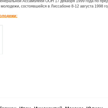
енеральной Ассамблеей ООН 17 декабря 1999 года по пр
олодежи, состоявшейся в Лиссабоне 8-12 августа 1998 го
олодежи: