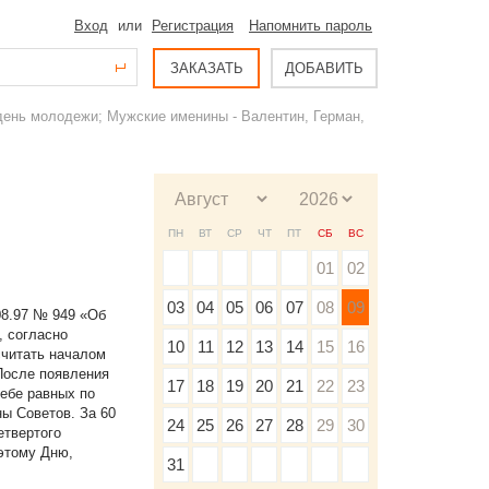
Вход
или
Регистрация
Напомнить пароль
ЗАКАЗАТЬ
ДОБАВИТЬ
день молодежи; Мужские именины - Валентин, Герман,
ПН
ВТ
СР
ЧТ
ПТ
СБ
ВС
01
02
03
04
05
06
07
08
09
08.97 № 949 «Об
, согласно
10
11
12
13
14
15
16
считать началом
После появления
17
18
19
20
21
22
23
ебе равных по
ы Советов. За 60
24
25
26
27
28
29
30
етвертого
 этому Дню,
31