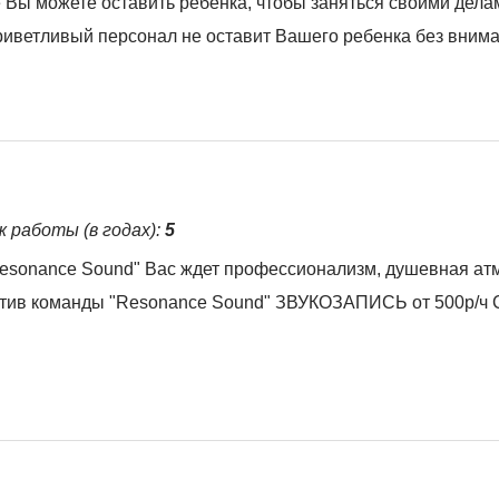
е Вы можете оставить ребенка, чтобы заняться своими дела
риветливый персонал не оставит Вашего ребенка без внима
ж работы (в годах):
5
esonance Sound" Вас ждет профессионализм, душевная ат
ектив команды "Resonance Sound" ЗВУКОЗАПИСЬ от 500р/