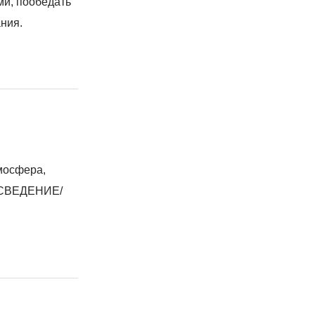
ми, пообедать
ния.
мосфера,
ч СВЕДЕНИЕ/