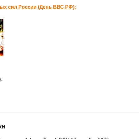
х сил России (День ВВС РФ):
а
жи