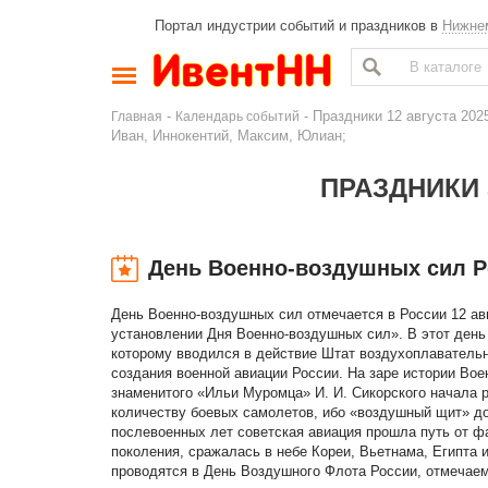
Портал индустрии событий и праздников в
Нижне
-
- Праздники 12 августа 20
Главная
Календарь событий
Иван, Иннокентий, Максим, Юлиан;
ПРАЗДНИКИ 
День Военно-воздушных сил Р
День Военно-воздушных сил отмечается в России 12 авг
установлении Дня Военно-воздушных сил». В этот день 
которому вводился в действие Штат воздухоплавательно
создания военной авиации России. На заре истории Во
знаменитого «Ильи Муромца» И. И. Сикорского начала 
количеству боевых самолетов, ибо «воздушный щит» д
послевоенных лет советская авиация прошла путь от 
поколения, сражалась в небе Кореи, Вьетнама, Египта
проводятся в День Воздушного Флота России, отмечаемо