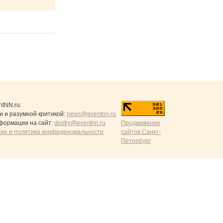
ntNN.ru
:
и и разумной критикой:
news@eventnn.ru
формации на сайт:
dmitry@eventnn.ru
Продвижение
ие и политика конфиденциальности
сайтов Санкт-
Петербург