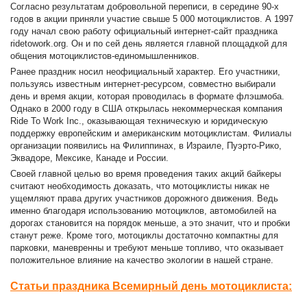
Согласно результатам добровольной переписи, в середине 90-х
годов в акции приняли участие свыше 5 000 мотоциклистов. А 1997
году начал свою работу официальный интернет-сайт праздника
ridetowork.org. Он и по сей день является главной площадкой для
общения мотоциклистов-единомышленников.
Ранее праздник носил неофициальный характер. Его участники,
пользуясь известным интернет-ресурсом, совместно выбирали
день и время акции, которая проводилась в формате флэшмоба.
Однако в 2000 году в США открылась некоммерческая компания
Ride To Work Inc., оказывающая техническую и юридическую
поддержку европейским и американским мотоциклистам. Филиалы
организации появились на Филиппинах, в Израиле, Пуэрто-Рико,
Эквадоре, Мексике, Канаде и России.
Своей главной целью во время проведения таких акций байкеры
считают необходимость доказать, что мотоциклисты никак не
ущемляют права других участников дорожного движения. Ведь
именно благодаря использованию мотоциклов, автомобилей на
дорогах становится на порядок меньше, а это значит, что и пробки
станут реже. Кроме того, мотоциклы достаточно компактны для
парковки, маневренны и требуют меньше топливо, что оказывает
положительное влияние на качество экологии в нашей стране.
Статьи праздника Всемирный день мотоциклиста: