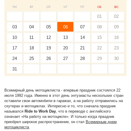
ПН
ВТ
СР
ЧТ
ПТ
СБ
ВС
01
02
03
04
05
06
07
08
09
10
11
12
13
14
15
16
17
18
19
20
21
22
23
24
25
26
27
28
29
30
31
Всемирный день мотоциклиста - впервые праздник состоялся 22
июля 1992 года. Именно в этот день энтузиасты нескольких стран
оставили свои автомобили в гаражах, а на работу отправились на
скутерах и мотоциклах. Интересно и то, что сначала праздник
назывался
Ride to Work Day
, что в переводе с английского
означает «На работу на мотоцикле». И только когда праздник
приобрел широкое распространение, он стал
Всемирным днем
мотоциклиста
.