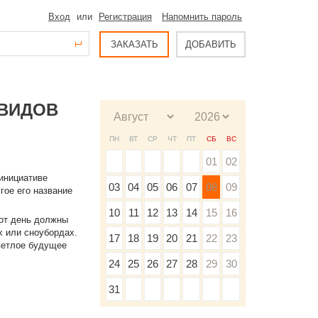
Вход
или
Регистрация
Напомнить пароль
ЗАКАЗАТЬ
ДОБАВИТЬ
 ВИДОВ
ПН
ВТ
СР
ЧТ
ПТ
СБ
ВС
01
02
 инициативе
03
04
05
06
07
08
09
угое его название
10
11
12
13
14
15
16
тот день должны
х или сноубордах.
17
18
19
20
21
22
23
светлое будущее
24
25
26
27
28
29
30
31