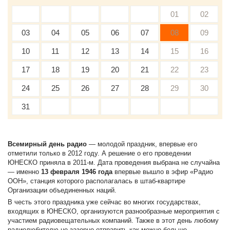
01
02
03
04
05
06
07
08
09
10
11
12
13
14
15
16
17
18
19
20
21
22
23
24
25
26
27
28
29
30
31
Всемирный день радио
— молодой праздник, впервые его
отметили только в 2012 году. А решение о его проведении
ЮНЕСКО приняла в 2011-м. Дата проведения выбрана не случайна
— именно
13 февраля 1946 года
впервые вышло в эфир «Радио
ООН», станция которого располагалась в штаб-квартире
Организации объединенных наций.
В честь этого праздника уже сейчас во многих государствах,
входящих в ЮНЕСКО, организуются разнообразные мероприятия с
участием радиовещательных компаний. Также в этот день любому
радиолюбителю не зазорно отправить как можно больше