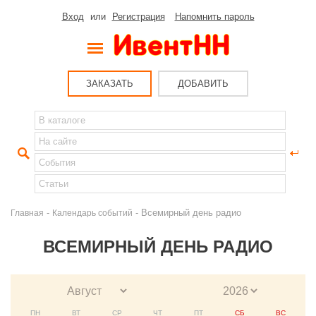
Вход
или
Регистрация
Напомнить пароль
ЗАКАЗАТЬ
ДОБАВИТЬ
-
- Всемирный день радио
Главная
Календарь событий
ВСЕМИРНЫЙ ДЕНЬ РАДИО
ПН
ВТ
СР
ЧТ
ПТ
СБ
ВС