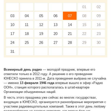
01
02
03
04
05
06
07
08
09
10
11
12
13
14
15
16
17
18
19
20
21
22
23
24
25
26
27
28
29
30
31
Всемирный день радио
— молодой праздник, впервые его
отметили только в 2012 году. А решение о его проведении
ЮНЕСКО приняла в 2011-м. Дата проведения выбрана не случайна
— именно
13 февраля 1946 года
впервые вышло в эфир «Радио
ООН», станция которого располагалась в штаб-квартире
Организации объединенных наций.
В честь этого праздника уже сейчас во многих государствах,
входящих в ЮНЕСКО, организуются разнообразные мероприятия с
участием радиовещательных компаний. Также в этот день любому
радиолюбителю не зазорно отправить как можно больше