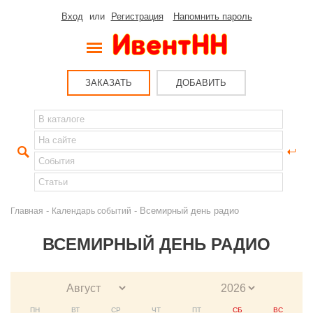
Вход
или
Регистрация
Напомнить пароль
ЗАКАЗАТЬ
ДОБАВИТЬ
-
- Всемирный день радио
Главная
Календарь событий
ВСЕМИРНЫЙ ДЕНЬ РАДИО
ПН
ВТ
СР
ЧТ
ПТ
СБ
ВС