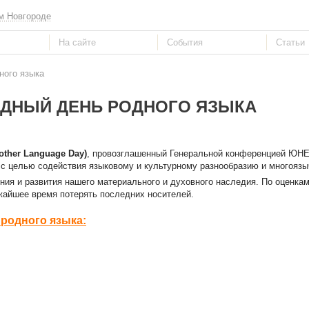
м Новгороде
ного языка
ДНЫЙ ДЕНЬ РОДНОГО ЯЗЫКА
other Language Day)
, провозглашенный Генеральной конференцией ЮН
а с целью содействия языковому и культурному разнообразию и многояз
ия и развития нашего материального и духовного наследия. По оценк
ижайшее время потерять последних носителей.
родного языка: