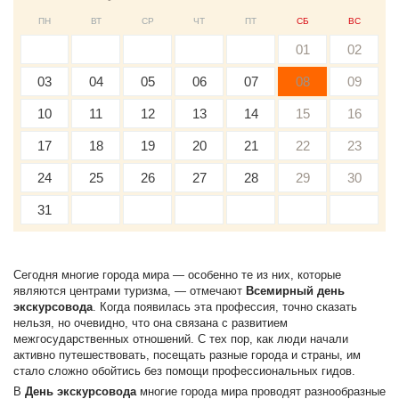
ПН
ВТ
СР
ЧТ
ПТ
СБ
ВС
01
02
03
04
05
06
07
08
09
10
11
12
13
14
15
16
17
18
19
20
21
22
23
24
25
26
27
28
29
30
31
Сегодня многие города мира — особенно те из них, которые
являются центрами туризма, — отмечают
Всемирный день
экскурсовода
. Когда появилась эта профессия, точно сказать
нельзя, но очевидно, что она связана с развитием
межгосударственных отношений. С тех пор, как люди начали
активно путешествовать, посещать разные города и страны, им
стало сложно обойтись без помощи профессиональных гидов.
В
День экскурсовода
многие города мира проводят разнообразные