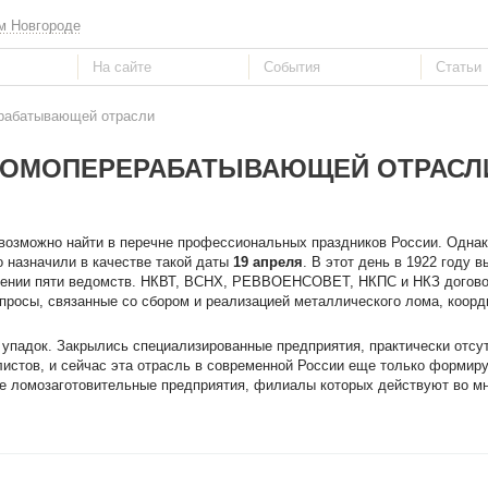
м Новгороде
ерабатывающей отрасли
ЛОМОПЕРЕРАБАТЫВАЮЩЕЙ ОТРАСЛ
возможно найти в перечне профессиональных праздников России. Однак
 назначили в качестве такой даты
19 апреля
. В этот день в 1922 году 
шении пяти ведомств. НКВТ, ВСНХ, РЕВВОЕНСОВЕТ, НКПС и НКЗ догово
опросы, связанные со сбором и реализацией металлического лома, коор
упадок. Закрылись специализированные предприятия, практически отсу
листов, и сейчас эта отрасль в современной России еще только формиру
е ломозаготовительные предприятия, филиалы которых действуют во мн