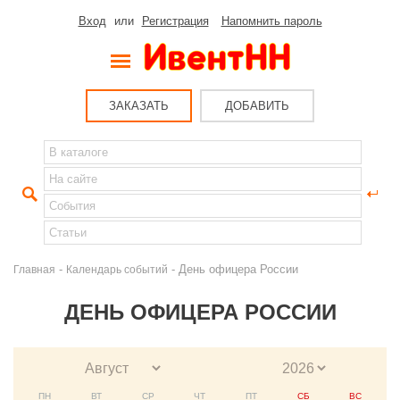
Вход
или
Регистрация
Напомнить пароль
ЗАКАЗАТЬ
ДОБАВИТЬ
-
- День офицера России
Главная
Календарь событий
ДЕНЬ ОФИЦЕРА РОССИИ
ПН
ВТ
СР
ЧТ
ПТ
СБ
ВС