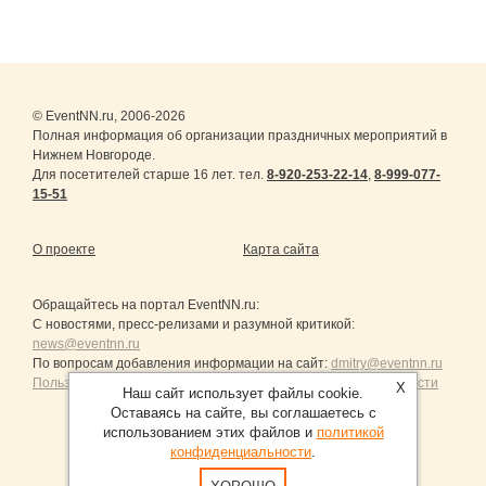
© EventNN.ru, 2006-2026
Полная информация об организации праздничных мероприятий в
Нижнем Новгороде.
Для посетителей старше 16 лет. тел.
8-920-253-22-14
,
8-999-077-
15-51
О проекте
Карта сайта
Обращайтесь на портал
EventNN.ru
:
С новостями, пресс-релизами и разумной критикой:
news@eventnn.ru
По вопросам добавления информации на сайт:
dmitry@eventnn.ru
Пользовательское Соглашение и политика конфиденциальности
X
Наш сайт использует файлы cookie.
Оставаясь на сайте, вы соглашаетесь с
использованием этих файлов и
политикой
конфиденциальности
.
Продвижение сайтов Санкт-Петербург