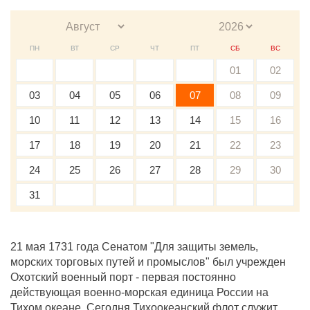
ПН
ВТ
СР
ЧТ
ПТ
СБ
ВС
01
02
03
04
05
06
07
08
09
10
11
12
13
14
15
16
17
18
19
20
21
22
23
24
25
26
27
28
29
30
31
21 мая 1731 года Сенатом "Для защиты земель,
морских торговых путей и промыслов" был учрежден
Охотский военный порт - первая постоянно
действующая военно-морская единица России на
Тихом океане. Сегодня Тихоокеанский флот служит