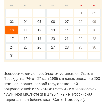
ПН
ВТ
СР
ЧТ
ПТ
СБ
ВС
01
02
03
04
05
06
07
08
09
10
11
12
13
14
15
16
17
18
19
20
21
22
23
24
25
26
27
28
29
30
31
Всероссийский день библиотек установлен Указом
Президента РФ от 27 мая 1995 г. в ознаменование 200-
летия основания первой государственной
общедоступной библиотеки России - Императорской
публичной библиотеки в 1795 г. (ныне "Российская
национальная библиотека", Санкт-Петербург).