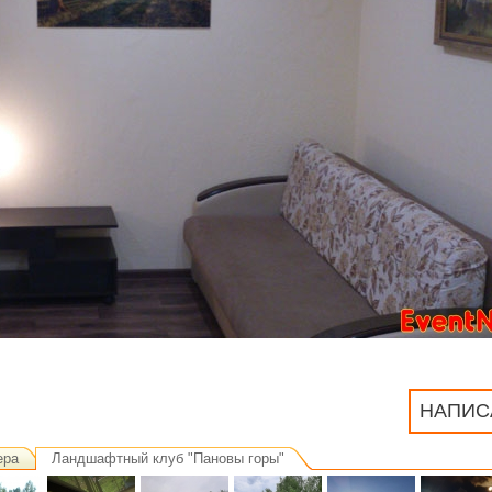
НАПИС
ера
Ландшафтный клуб "Пановы горы"