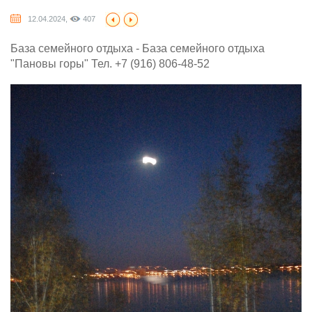
12.04.2024,
407
База семейного отдыха - База семейного отдыха
"Пановы горы" Тел. +7 (916) 806-48-52