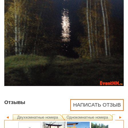
Отзывы
НАПИСАТЬ ОТЗЫВ
◄
Двухкомнатные номера
Однокомнатные номера
Ландш
►