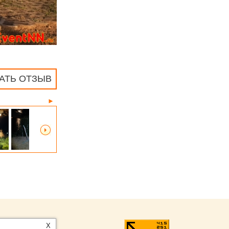
АТЬ ОТЗЫВ
►
ntNN.ru
:
X