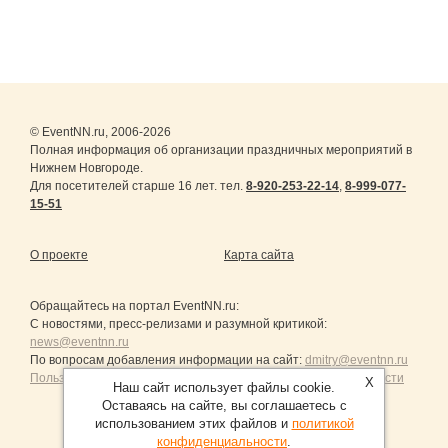
© EventNN.ru, 2006-2026
Полная информация об организации праздничных мероприятий в
Нижнем Новгороде.
Для посетителей старше 16 лет. тел.
8-920-253-22-14
,
8-999-077-
15-51
О проекте
Карта сайта
Обращайтесь на портал
EventNN.ru
:
С новостями, пресс-релизами и разумной критикой:
news@eventnn.ru
По вопросам добавления информации на сайт:
dmitry@eventnn.ru
Пользовательское Соглашение и политика конфиденциальности
X
Наш сайт использует файлы cookie.
Оставаясь на сайте, вы соглашаетесь с
использованием этих файлов и
политикой
конфиденциальности
.