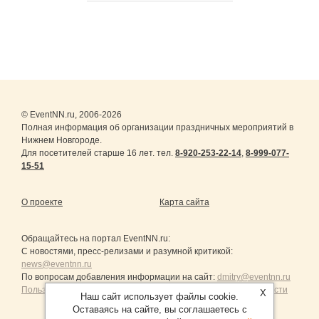
© EventNN.ru, 2006-2026
Полная информация об организации праздничных мероприятий в
Нижнем Новгороде.
Для посетителей старше 16 лет. тел.
8-920-253-22-14
,
8-999-077-
15-51
О проекте
Карта сайта
Обращайтесь на портал
EventNN.ru
:
С новостями, пресс-релизами и разумной критикой:
news@eventnn.ru
По вопросам добавления информации на сайт:
dmitry@eventnn.ru
Пользовательское Соглашение и политика конфиденциальности
X
Наш сайт использует файлы cookie.
Оставаясь на сайте, вы соглашаетесь с