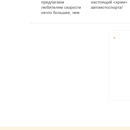
предлагаем
настоящий «храм»
любителям скорости
автомотоспорта!
нечто большее, чем
просто прокат»
+