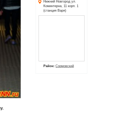
Нижний Новгород
ул.
Коминтерна, 11 корп. 1
(станция Варя)
Район:
Сормовский
у.