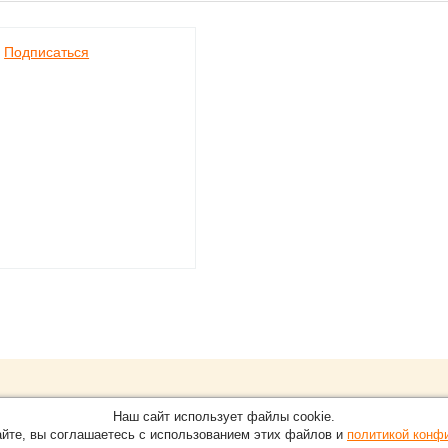
Подписаться
Обращайтесь на портал
Eve
О проекте
Наш сайт использует файлы cookie.
в Нижнем Новгороде.
С новостями, пресс-релизам
айте, вы соглашаетесь с использованием этих файлов и
политикой конф
Карта сайта
-15-51
По вопросам добавления ин