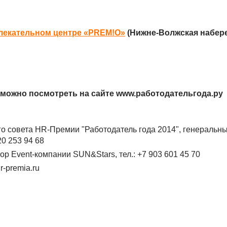
лекательном центре «PREM!O»
(Нижне-Волжская набере
можно посмотреть на сайте www.работодательгода.ру
о совета HR-Премии "Работодатель года 2014", генеральн
20 253 94 68
р Event-компании SUN&Stars, тел.: +7 903 601 45 70
hr-premia.ru