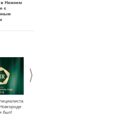
 в Нижнем
церемония HR-
"Работодатель
е с
премии
года-2013"
нным
"Работодатель
состоится 12 марта
м
года"
>
пециалиста
Концерт Эла Ди
Молодые
Новгороде:
Меолы в Нижнем
специалисты: за и
и был!
Новгороде: великий
против
виртуоз и
импровизатор в
отличной форме