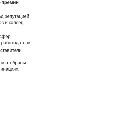
R-премии
ад репутацией
в и коллег,
 сфер
 работодатели.
дставители
ыли отобраны
минациях.