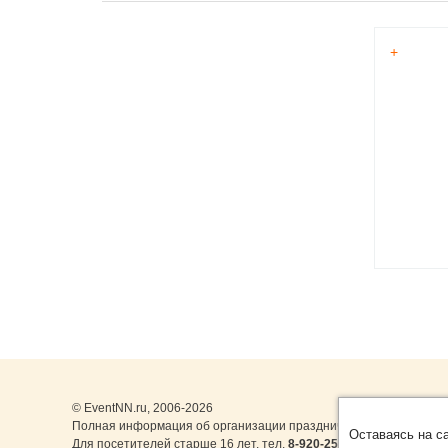
+
© EventNN.ru, 2006-2026
Полная информация об организации праздничных мероприятий 
Оставаясь на с
Для посетителей старше 16 лет. тел.
8-920-253-22-14
,
8-999-077