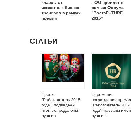
классы от
ПФО пройдет в
известных бизнес-
рамках Форума
тренеров в рамках
"ВолгаFUTURE
премии
2015"
"Работодатель года
2015"
СТАТЬИ
Проект
Церемония
"Работодатель 2015
награждения преми
года": подведены
"Работодатель 2014
итоги, определены
года": названы име
лучшие
лучших!