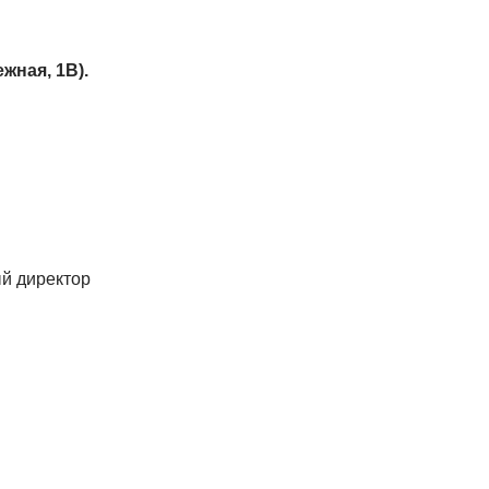
жная, 1В).
ый директор