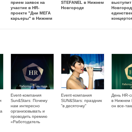
прием заявок на
STEFANEL в Нижнем
выступит
участие в HR-
Новгороде
Новгород
проекте "Дни МЕГА
единстве
карьеры" в Нижнем
концерто
Новгороде
Event-компания
Event-компания
День HR-с
и
Sun&Stars: Почему
SUN&Stars: праздник
в Нижнем 
нам интересно
"в десяточку"
он все-так
на
организовывать и
проводить премию
«Работодатель
года»?