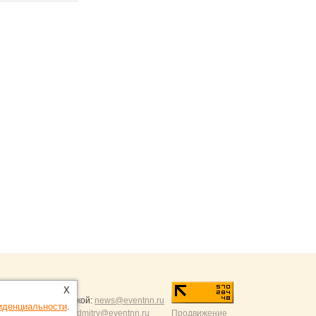
ntNN.ru
:
X
и и разумной критикой:
news@eventnn.ru
иденциальности
.
формации на сайт:
dmitry@eventnn.ru
Продвижение