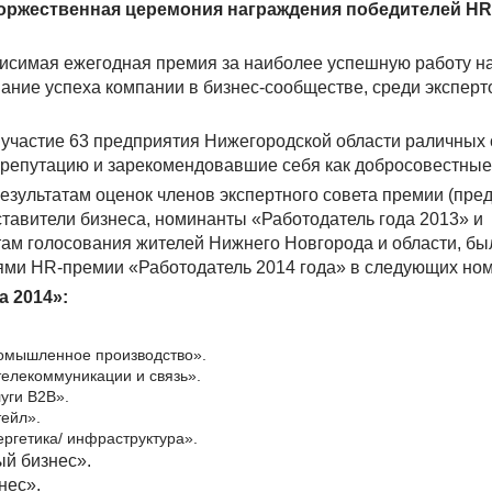
торжественная церемония награждения победителей H
исимая ежегодная премия за наиболее успешную работу н
нание успеха компании в бизнес-сообществе, среди эксперто
 участие 63 предприятия Нижегородской области раличных
репутацию и зарекомендовавшие себя как добросовестные
результатам оценок членов экспертного совета премии (пре
тавители бизнеса, номинанты «Работодатель года 2013» и
там голосования жителей Нижнего Новгорода и области, б
лями HR-премии «Работодатель 2014 года» в следующих но
 2014»:
омышленное производство».
телекоммуникации и связь».
уги B2B».
тейл».
ргетика/ инфраструктура».
ый бизнес».
нес».