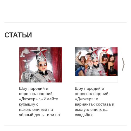
СТАТЬИ
>
Шоу пародий и
Шоу пародий и
перевоплощений
перевоплощений
«Джокер» : «Имейте
«Джокер»: о
кубышку с
вариантах состава и
накоплениями на
выступлениях на
чёрный день.. или на
свадьбах
чёрный год!»